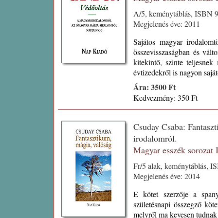
A/5, keménytáblás, ISBN 9
Megjelenés éve: 2011
Sajátos magyar irodalomtö
összevisszaságban és vált
kitekintő, szinte teljesnek
évtizedekről is nagyon sajá
Ára: 3500 Ft
Kedvezmény: 350 Ft
Csuday Csaba: Fantaszt
irodalomról.
Magyar esszék sorozat
Fr/5 alak, keménytáblás, I
Megjelenés éve: 2014
E kötet szerzője a spanyo
születésnapi összegző kötet
melyről ma kevesen tudnak 