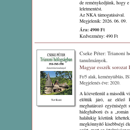
de reménykedjünk, hogy e kö
leletmentést.
Az NKA támogatásával.
Megjelenik: 2026. 06. 09.
Ára: 4900 Ft
Kedvezmény: 490 Ft
Cseke Péter: Trianoni 
tanulmányok.
Magyar esszék sorozat
Fr/5 alak, keménytáblás, I
Megjelenés éve: 2020.
A közvetlenül a második vi
előttük járó, az előző 
meghatározó egyéniségét s
hidegháború és a „román 
halálukig köztünk lehette
megkönnyítő kisebbségi élet
azért, mert az értelmiségne