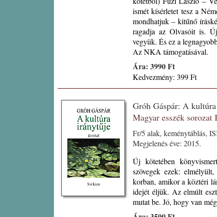
kötetből) Füzi László – Ve
ismét kísérletet tesz a Né
mondhatjuk – kitűnő íráské
ragadja az Olvasóit is. 
vegyük. És ez a legnagyobb
Az NKA támogatásával.
Ára: 3990 Ft
Kedvezmény: 399 Ft
Gróh Gáspár: A kultúra
Magyar esszék sorozat
Fr/5 alak, keménytáblás, I
Megjelenés éve: 2015.
Új kötetében könyvismerte
szövegek ezek: elmélyült,
korban, amikor a köztéri lá
idejét éljük. Az elmúlt es
mutat be. Jó, hogy van még 
Ára: 3500 Ft