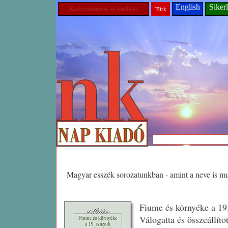
English
Sikerl
Kedvezmények és rendelés
Türk
Magyar esszék sorozatunkban - amint a neve is mutat
Fiume és környéke a 19.
Válogatta és összeállít