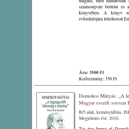
magára, mert hamarosan 
szamosújvári börtönt és a
könyvében. A könyv meg
évfordulójára létrehozott E
Ára: 3500 Ft
Kedvezmény: 350 Ft
Domokos Mátyás: „A leg
Magyar esszék sorozat
B/5 alak, keménytáblás, I
Megjelenés éve: 2016.
Tíz éve hunyt el Domokos