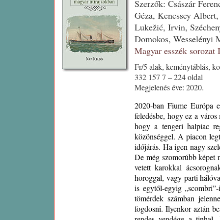
Szerzők: Császár Feren
Géza, Kenessey Albert,
Lukežić, Irvin, Széchen
Domokos, Wesselényi 
Magyar esszék sorozat
Fr/5 alak, keménytáblás, ko
332 157 7 – 224 oldal
Megjelenés éve: 2020.
2020-ban Fiume Európa eg
feledésbe, hogy ez a város 
hogy a tengeri halpiac reg
közönséggel. A piacon legt
időjárás. Ha igen nagy szel
De még szomorúbb képet nyú
vetett karokkal ácsorogna
horoggal, vagy parti hálóv
is egytől-egyig „scombri”
tömérdek számban jelenne
fogdosni. Ilyenkor aztán b
rendes vendége a tinhal.