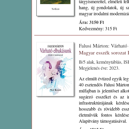
tárgyismerettel, elméleti fe
hang, új gondolatok, új sz
magyar irodalmi modernizá
Ára: 3150 Ft
Kedvezmény: 315 Ft
Falusi Márton: Várható
Magyar esszék sorozat
B/5 alak, keménytáblás, I
Megjelenés éve: 2023.
Az elmúlt évtized egyik leg
40 esztendős Falusi Márton
műfajban is jelentőset alko
sugárzó esszéket és az i
infrastruktúrájának kérdé
hosszabb és rövidebb essz
életművük fontos kérdése
Alapítvány támogatásával.