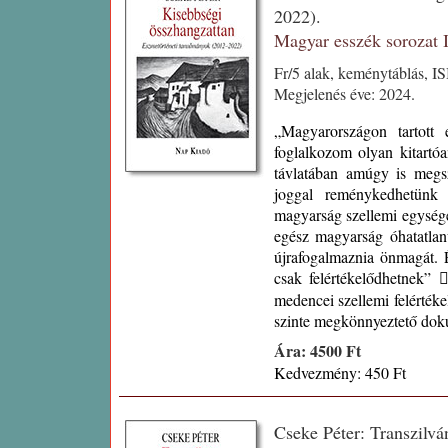
2022).
Magyar esszék sorozat
Fr/5 alak, keménytáblás, I
Megjelenés éve: 2024.
„Magyarországon tartott
foglalkozom olyan kitartóa
távlatában amúgy is megs
joggal reménykedhetünk 
magyarság szellemi egysége
egész magyarság óhatatlanu
újrafogalmaznia önmagát. É
csak felértékelődhetnek” 
medencei szellemi felértéke
szinte megkönnyeztető dok
Ára: 4500 Ft
Kedvezmény: 450 Ft
Cseke Péter: Transzilvá