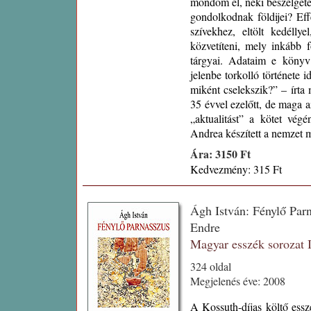
mondom el, neki beszélgetek 
gondolkodnak földijei? Eff
szívekhez, eltölt kedélly
közvetíteni, mely inkább 
tárgyai. Adataim e könyv
jelenbe torkolló története 
miként cselekszik?” – írt
35 évvel ezelőtt, de maga a
„aktualitást” a kötet végé
Andrea készített a nemzet 
Ára: 3150 Ft
Kedvezmény: 315 Ft
Ágh István: Fénylő Par
Endre
Magyar esszék sorozat
324 oldal
Megjelenés éve: 2008
A Kossuth-díjas költő essz