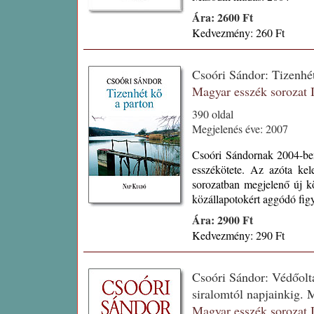
Ára: 2600 Ft
Kedvezmény: 260 Ft
Csoóri Sándor: Tizenhé
Magyar esszék sorozat
390 oldal
Megjelenés éve: 2007
Csoóri Sándornak 2004-ben
esszékötete. Az azóta kel
sorozatban megjelenő új k
közállapotokért aggódó fig
Ára: 2900 Ft
Kedvezmény: 290 Ft
Csoóri Sándor: Védőolt
siralomtól napjainkig.
Magyar esszék sorozat