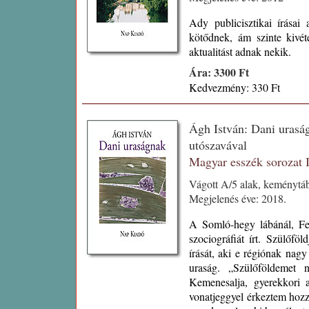
Ady publicisztikai írásai 
kötődnek, ám szinte kivét
aktualitást adnak nekik.
Ára: 3300 Ft
Kedvezmény: 330 Ft
Ágh István: Dani uraságn
utószavával
Magyar esszék sorozat
Vágott A/5 alak, keménytá
Megjelenés éve: 2018.
A Somló-hegy lábánál, Fel
szociográfiát írt. Szülőfö
írását, aki e régiónak nag
uraság. „Szülőföldemet 
Kemenesalja, gyerekkori a
vonatjeggyel érkeztem hozz