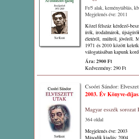
Fr/5 alak, keménytáblás, k
Megjelenés éve: 2011
Közel félszáz kérdező-besz
írók, irodalmárok, újságíró
életéről, múltról, jövőről. 
1971 és 2010 között keletk
válogatásában kapunk kordo
Ára: 2900 Ft
Kedvezmény: 290 Ft
Csoóri Sándor: Elveszet
2003. Év Könyve-díjas
Magyar esszék sorozat
364 oldal
Megjelenés éve: 2003
Második kiadás: 2004