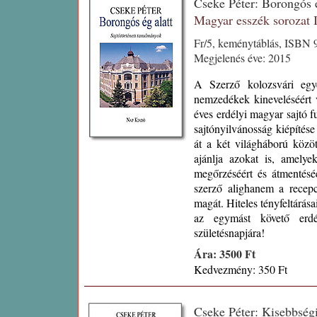
Cseke Péter: Borongós 
Magyar esszék sorozat
Fr/5, keménytáblás, ISBN 
Megjelenés éve: 2015
A Szerző kolozsvári egye
nemzedékek kineveléséért 
éves erdélyi magyar sajtó f
sajtónyilvánosság kiépítés
át a két világháború közöt
ajánlja azokat is, amelye
megőrzéséért és átmentés
szerző alighanem a recepci
magát. Hiteles tényfeltárás
az egymást követő erdél
születésnapjára!
Ára: 3500 Ft
Kedvezmény: 350 Ft
Cseke Péter: Kisebbség