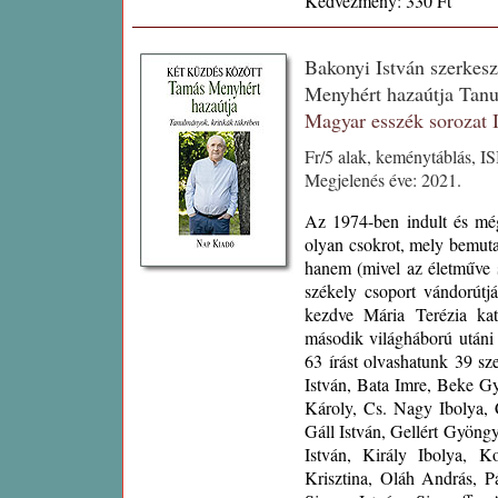
Kedvezmény: 330 Ft
Bakonyi István szerkesz
Menyhért hazaútja Tan
Magyar esszék sorozat
Fr/5 alak, keménytáblás, I
Megjelenés éve: 2021.
Az 1974-ben indult és még
olyan csokrot, mely bemuta
hanem (mivel az életműve 
székely csoport vándorútj
kezdve Mária Terézia kat
második világháború után
63 írást olvashatunk 39 sz
István, Bata Imre, Beke Gy
Károly, Cs. Nagy Ibolya, 
Gáll István, Gellért Gyöng
István, Király Ibolya, 
Krisztina, Oláh András, P