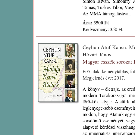
Simon István, Simonffy A
Tamás, Tüskés Tibor, Vasy
Az MMA támogatásával.
Ára: 3500 Ft
Kedvezmény: 350 Ft
Ceyhun Atuf Kansu: Mus
Hóvári János.
Magyar esszék sorozat
Fr/5 alak, keménytáblás, fo
Megjelenés éve: 2017.
A könyv – életrajz, az ered
modern Törökországot meg
törö-kök atyja: Atatürk a
leglényege-sebb eseményei
módon, hogy Atatürk egy-eg
sorsdöntő eseményét vagy
alapvető kérdései visszhan
az imperialista intervenc