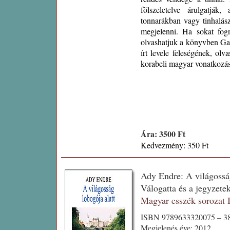
fölszeletelve árulgatjá
tonnarákban vagy tinhalás
megjelenni. Ha sokat fogn
olvashatjuk a könyvben Ga
írt levele feleségének, ol
korabeli magyar vonatkozású
Ára: 3500 Ft
Kedvezmény: 350 Ft
Ady Endre: A világosság
Válogatta és a jegyzet
Magyar esszék sorozat
ISBN 9789633320075 – 38
Megjelenés éve: 2012