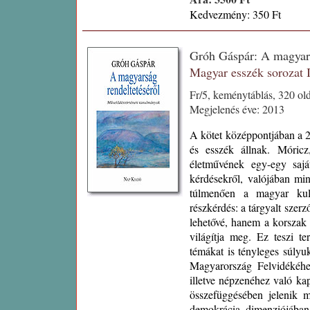
Kedvezmény: 350 Ft
Gróh Gáspár: A magyars
Magyar esszék sorozat
Fr/5, keménytáblás, 320 o
Megjelenés éve: 2013
A kötet középpontjában a 2
és esszék állnak. Móric
életművének egy-egy saját
kérdésekről, valójában min
túlmenően a magyar kul
részkérdés: a tárgyalt sze
lehetővé, hanem a korszak
világítja meg. Ez teszi t
témákat is tényleges súlyu
Magyarország Felvidékéhe
illetve népzenéhez való k
összefüggésében jelenik 
demokrácia dimenziójában