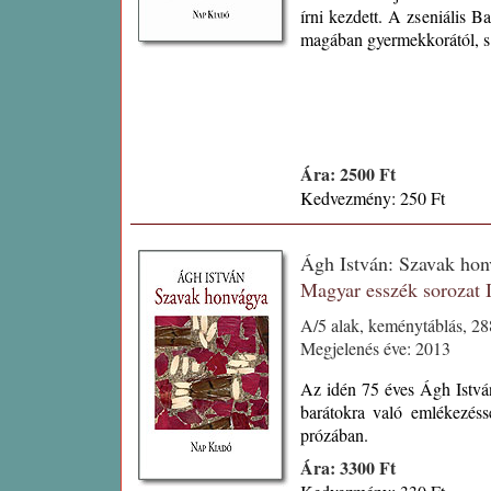
írni kezdett. A zseniális B
magában gyermekkorától, s ú
Ára: 2500 Ft
Kedvezmény: 250 Ft
Ágh István: Szavak ho
Magyar esszék sorozat
A/5 alak, keménytáblás, 2
Megjelenés éve: 2013
Az idén 75 éves Ágh István
barátokra való emlékezéss
prózában.
Ára: 3300 Ft