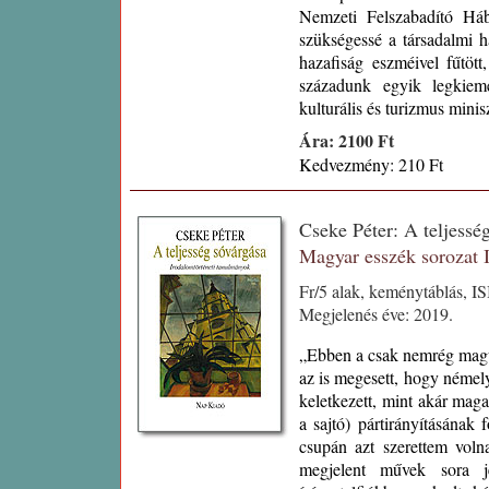
Nemzeti Felszabadító Háb
szükségessé a társadalmi ha
hazafiság eszméivel fűtött
századunk egyik legkiem
kulturális és turizmus min
Ára: 2100 Ft
Kedvezmény: 210 Ft
Cseke Péter: A teljess
Magyar esszék sorozat
Fr/5 alak, keménytáblás, I
Megjelenés éve: 2019.
„Ebben a csak nemrég magu
az is megesett, hogy némel
keletkezett, mint akár maga
a sajtó) pártirányításának
csupán azt szerettem voln
megjelent művek sora je