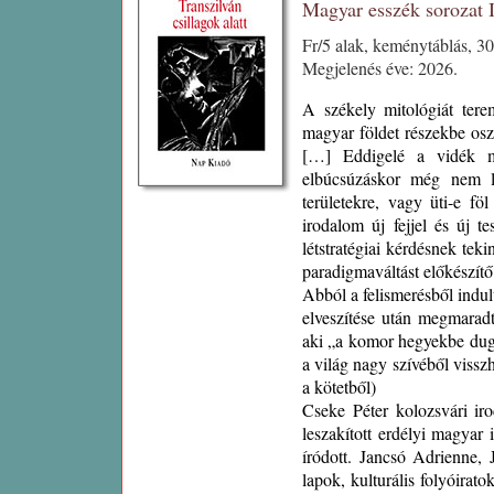
Magyar esszék sorozat
Fr/5 alak, keménytáblás, 3
Megjelenés éve: 2026.
A székely mitológiát tere
magyar földet részekbe oszt
[…] Eddigelé a vidék m
elbúcsúzáskor még nem le
területekre, vagy üti-e fö
irodalom új fejjel és új te
létstratégiai kérdésnek tek
paradigmaváltást előkészítő
Abból a felismerésből indul
elveszítése után megmaradt
aki „a komor hegyekbe dugot
a világ nagy szívéből visszh
a kötetből)
Cseke Péter kolozsvári ir
leszakított erdélyi magyar
íródott. Jancsó Adrienne
lapok, kulturális folyóirato