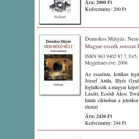
Ára: 2000 Ft
Kedvezmény: 200 Ft
Domokos Mátyás: Nem
Magyar esszék sorozat
ISBN 963 9402 87 7. Fr/5,
Megjelenés éve: 2006
Az esszéista, kritikus leg
József Attila, Illyés Gy
foglalkozik a magyar képző
László, Ecsődi Ákos. Tová
hátán ciklusban a jelenkor
elemzi
Ára: 2436 Ft
Kedvezmény: 244 Ft