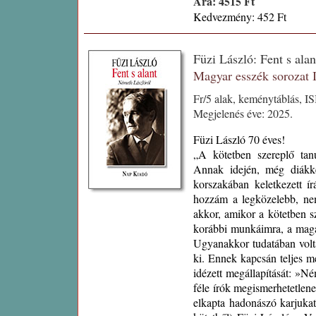
Ára: 4515 Ft
Kedvezmény: 452 Ft
Füzi László: Fent s al
Magyar esszék sorozat
Fr/5 alak, keménytáblás, I
Megjelenés éve: 2025.
Füzi László 70 éves!
„A kötetben szereplő ta
Annak idején, még diákké
korszakában keletkezett í
hozzám a legközelebb, ne
akkor, amikor a kötetben 
korábbi munkáimra, a maga
Ugyanakkor tudatában volt
ki. Ennek kapcsán teljes m
idézett megállapítását: »N
féle írók megismerhetetlene
elkapta hadonászó karjukat