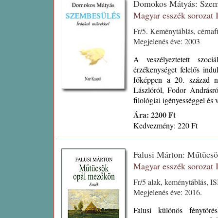
Domokos Mátyás: Szem
Magyar esszék sorozat
Fr/5. Keménytáblás, cérnaf
Megjelenés éve: 2003
A veszélyeztetett szociá
érzékenységet felelős indu
főképpen a 20. század na
Lászlóról, Fodor Andrásró
filológiai igényességgel és
Ára: 2200 Ft
Kedvezmény: 220 Ft
Falusi Márton: Műtücs
Magyar esszék sorozat
Fr/5 alak, keménytáblás, I
Megjelenés éve: 2016.
Falusi különös fénytörés