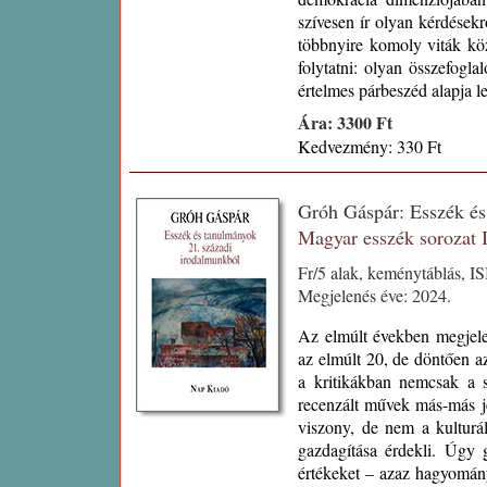
szívesen ír olyan kérdésekr
többnyire komoly viták kö
folytatni: olyan összefoglal
értelmes párbeszéd alapja le
Ára: 3300 Ft
Kedvezmény: 330 Ft
Gróh Gáspár: Esszék é
Magyar esszék sorozat
Fr/5 alak, keménytáblás, I
Megjelenés éve: 2024.
Az elmúlt években megjele
az elmúlt 20, de döntően a
a kritikákban nemcsak a 
recenzált művek más-más je
viszony, de nem a kulturá
gazdagítása érdekli. Úgy
értékeket – azaz hagyomán