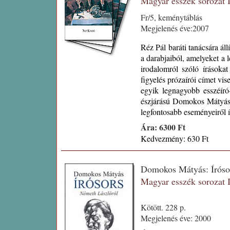
Magyar esszék sorozat
Fr/5, keménytáblás
Megjelenés éve:2007
Réz Pál baráti tanácsára á
a darabjaiból, amelyeket a l
irodalomról szóló írásokat
figyelés prózaírói címet vis
egyik legnagyobb esszéíró
észjárású Domokos Mátyásn
legfontosabb eseményeiről ír
Ára: 6300 Ft
Kedvezmény: 630 Ft
Domokos Mátyás: Írós
Magyar esszék sorozat
Kötött. 228 p.
Megjelenés éve: 2000