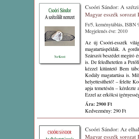
Csoóri Sándor: A szétz
Magyar esszék sorozat
Fr/5, keménytáblás, ISBN 9
Megjelenés éve: 2010
Az új Csoóri-esszék világ
magatartáspéldák. A gord
Szárszói beszédet megíró é
is. De feledhetetlen a Pető
kézzel kitüntető Bem tábor
Kodály magatartása is. Mil
helyettesíthető! – felelte K
apja temetésén – kérdezte 
Ezzel az erkölcsi igényessé
Ára: 2900 Ft
Kedvezmény: 290 Ft
Csoóri Sándor: Az elha
Magyar esszék sorozat