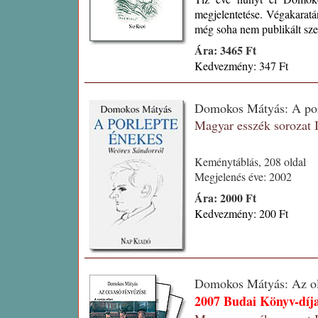
megjelentetése. Végakaratá
még soha nem publikált szerk
Ára: 3465 Ft
Kedvezmény: 347 Ft
Domokos Mátyás: A po
Magyar esszék sorozat
Keménytáblás, 208 oldal
Megjelenés éve: 2002
Ára: 2000 Ft
Kedvezmény: 200 Ft
Domokos Mátyás: Az olv
2007 Budai Könyv-díja