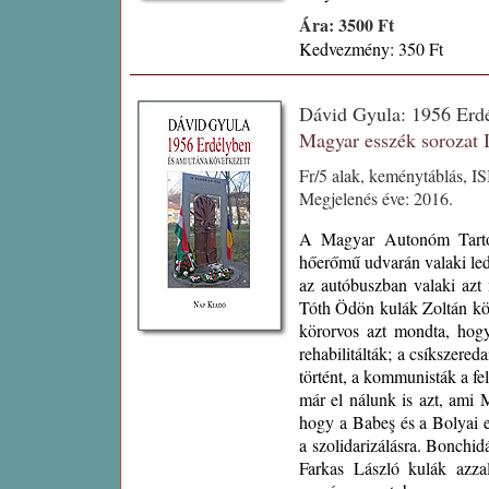
Ára: 3500 Ft
Kedvezmény: 350 Ft
Dávid Gyula: 1956 Erdé
Magyar esszék sorozat
Fr/5 alak, keménytáblás, I
Megjelenés éve: 2016.
A Magyar Autonóm Tartom
hőerőmű udvarán valaki ledö
az autóbuszban valaki azt
Tóth Ödön kulák Zoltán köz
körorvos azt mondta, hogy
rehabilitálták; a csíkszere
történt, a kommunisták a f
már el nálunk is azt, ami 
hogy a Babeş és a Bolyai e
a szolidarizálásra. Bonchid
Farkas László kulák azza