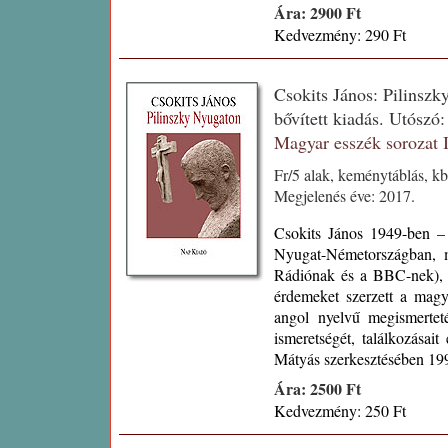
Ára: 2900 Ft
Kedvezmény: 290 Ft
Csokits János: Pilinszky
bővített kiadás. Utósz
Magyar esszék sorozat
Fr/5 alak, keménytáblás, k
Megjelenés éve: 2017.
Csokits János 1949-ben –
Nyugat-Németországban, m
Rádiónak és a BBC-nek), e
érdemeket szerzett a magy
angol nyelvű megismerteté
ismeretségét, találkozásai
Mátyás szerkesztésében 199
Ára: 2500 Ft
Kedvezmény: 250 Ft