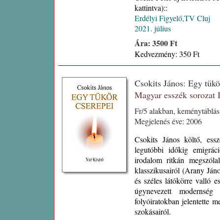
kattintva)::
Erdélyi Figyelő,TV Cluj
2021. július
Ára: 3500 Ft
Kedvezmény: 350 Ft
Csokits János: Egy tük
Magyar esszék sorozat
Fr/5 alakban, keménytáblá
Megjelenés éve: 2006
Csokits János költő, ess
legutóbbi időkig emigrác
irodalom ritkán megszóla
klasszikusairól (Arany Jáno
és széles látókörre valló e
úgynevezett modernség k
folyóiratokban jelentette m
szokásairól.