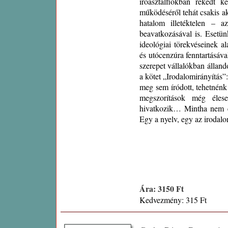
íróasztalfiókban rekedt 
működéséről tehát csakis a
hatalom illetéktelen – 
beavatkozásával is. Esetün
ideológiai törekvéseinek al
és utócenzúra fenntartásával
szerepet vállalókban állandó
a kötet „Irodalomirányítás
meg sem íródott, tehetnénk
megszorítások még élese
hivatkozik… Mintha nem eg
Egy a nyelv, egy az irodalo
Ára: 3150 Ft
Kedvezmény: 315 Ft