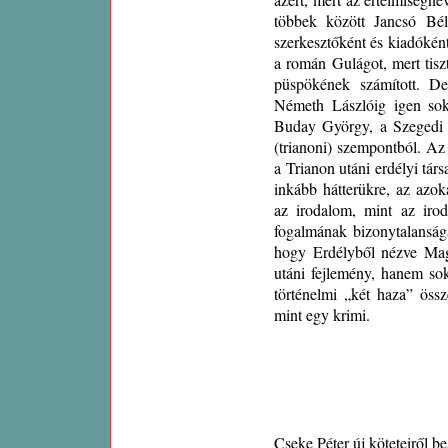
többek között Jancsó Béla
szerkesztőként és kiadóként
a román Gulágot, mert tisz
püspökének számított. D
Németh Lászlóig igen sok 
Buday György, a Szegedi F
(trianoni) szempontból. Az
a Trianon utáni erdélyi tár
inkább hátterükre, az azok
az irodalom, mint az irod
fogalmának bizonytalansága
hogy Erdélyből nézve Mag
utáni fejlemény, hanem so
történelmi „két haza” öss
mint egy krimi.
Cseke Péter új köteteiről be